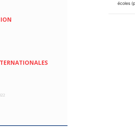
écoles (p
TION
INTERNATIONALES
022