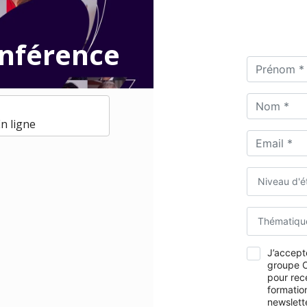
onférence
n ligne
Niveau d'é
Thématiqu
J’accepte
groupe O
pour rec
formation
newslett