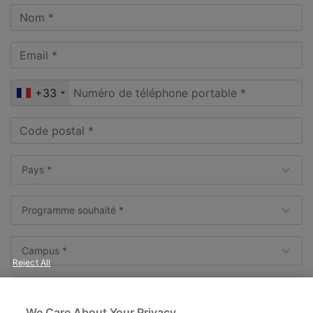
+33
Pays *
Programme souhaité *
Campus *
Reject All
Niveau d'étude actuel *
We Care About Your Privacy